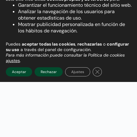
empresas ni está limitada al ámbito local. El
Garantizar el funcionamiento técnico del sitio web.
factoring tiene un impacto global: Estados
Analizar la navegación de los usuarios para
obtener estadísticas de uso.
Unidos, Europa y otros países destinan entre
Mostrar publicidad personalizada en función de
el 10% y el 18% de su PIB a la contratación
los hábitos de navegación.
pública. En este sentido, aprovechar el
factoring permite a empresas de cualquier
Puedes
aceptar todas las cookies
,
rechazarlas
o
configurar
tamaño competir internacionalmente sin el
su uso
a través del panel de configuración.
obstáculo de la incertidumbre en los
Para más información puede consultar la Política de cookies
ajustes
.
cobros.
Cerrar el banner d
Aceptar
Rechazar
Ajustes
Aprovecha cada oportunidad sin
preocuparte por la financiación. España
cuenta con un tejido empresarial líder en
sectores como infraestructura, energías
renovables y telecomunicaciones. No te
pierdas la oportunidad de crecimiento por
falta de liquidez. A través del factoring,
puedes obtener los fondos necesarios para
impulsar tus proyectos sin comprometer tu