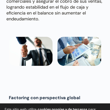
comerciales y asegurar el cobro de sus ventas,
logrando estabilidad en el flujo de caja y
eficiencia en el balance sin aumentar el
endeudamiento.
Factoring con perspectiva global
No solo es una herramienta para grandes
Este sitio web utiliza
cookies propias y de terceros
para: