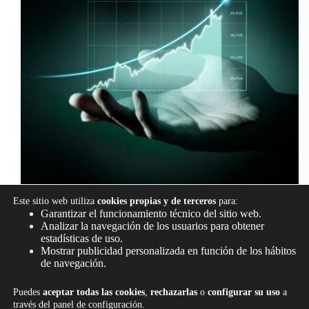
Este sitio web utiliza
cookies propias y de terceros
para:
Garantizar el funcionamiento técnico del sitio web.
¿Qué es el EBITDA y por qué es clave para la salud
Analizar la navegación de los usuarios para obtener
financiera de tu empresa? Dominar el EBITDA es el
estadísticas de uso.
primer paso para tomar el control financiero y
Mostrar publicidad personalizada en función de los hábitos
proyectar el crecimiento de tu empresa. Cuando
de navegación.
hablamos del rendimiento económico…
info@camaleonexperience.com
abril 24, 2025
Puedes
aceptar todas las cookies
,
rechazarlas
o
configurar su uso
a
través del panel de configuración.