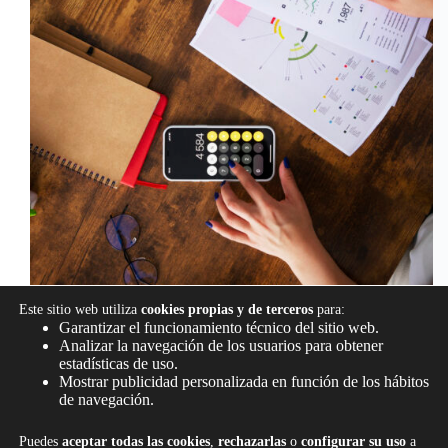
Este sitio web utiliza
cookies propias y de terceros
para:
Subvenciones e Incentivos Fiscales: Cómo
Garantizar el funcionamiento técnico del sitio web.
Aprovecharlos para Impulsar tu PYME Descubre
Analizar la navegación de los usuarios para obtener
cómo la digitalización puede impulsar el crecimiento
estadísticas de uso.
de tu PYME y por qué contar con el acompañamiento
Mostrar publicidad personalizada en función de los hábitos
adecuado es clave para no quedarse atrás. Muchas
de navegación.
pequeñas y medianas empresas…
info@camaleonexperience.com
junio 2, 2025
Puedes
aceptar todas las cookies
,
rechazarlas
o
configurar su uso
a