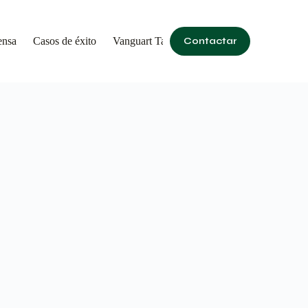
ensa
Casos de éxito
Vanguart Talita Kum
Contactar