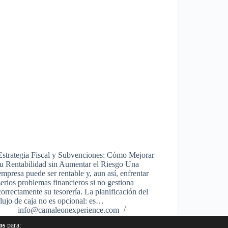
Estrategia Fiscal y Subvenciones: Cómo Mejorar
tu Rentabilidad sin Aumentar el Riesgo Una
empresa puede ser rentable y, aun así, enfrentar
serios problemas financieros si no gestiona
correctamente su tesorería. La planificación del
flujo de caja no es opcional: es…
info@camaleonexperience.com
septiembre 1, 2025
os
para: