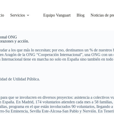
cio
Servicios
Equipo Vanguart
Blog
Noticias de pr
cional ONG
orazones y acción.
dar a los que más lo necesitan; por eso, destinamos un % de nuestros b
able en Aragón de la ONG “Cooperación Internacional”, una ONG con un
 Internacional tiene en marcha no solo en España sino también en tod
idad de Utilidad Pública.
a que se involucren en diversos proyectos: asistencia a colectivos vuln
en España. En Madrid, 174 voluntarios atienden cada mes a 58 familias,
ilias, programa en el que están involucrados 90 voluntarios, llegando a 
erro-Su Eminencia, Sevilla Este-Alcosa-San Pablo y Nervión. En Tenerif