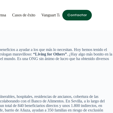
ensa
Casos de éxito
Vanguart Talita Kum
Contactar
eneficios a ayudar a los que más lo necesitan. Hoy hemos tenido el
 eslogan maravilloso:
“Living for Others”
. ¿Hay algo más bonito en la
o el mundo. Es una ONG sin ánimo de lucro que ha obtenido diversos
erables, hospitales, residencias de ancianos, cobertura de las
 colaborando con el Banco de Alimentos. En Sevilla, a lo largo del
un total de 840 beneficiarios directos y unos 1.800 indirectos, en
e, barrio de Añaza, ayudan a 350 familias en riesgo de exclusión